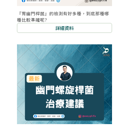
『胃幽門桿菌』的檢測有好多種，到底那種哪
種比較準確呢?
詳細資料