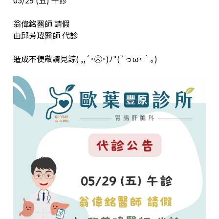
翁偉銘醫師 請假
由邱芳瑋醫師 代診
造成不便敬請見諒( ,,´･㉨･)ﾉ"(´っω･｀｡)